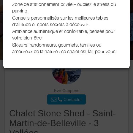
Zone de stationnement privée – oubliez le stress du
parking
Conseils personnalisés sur les meilleures tables
d’altitude et spots secrets à découvrir
Ambiance authentique et confortable, pensée pour
votre bien-être
Skieurs, randonneurs, gourmets, familles ou
amoureux de la nature : ce chalet est fait pour vous!
Eve Coppens
Contacter
Chalet Stone Shed - Saint-
Martin-de-Belleville - 3
Vallées