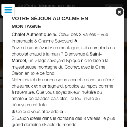
Site Officiel de l'hébergement
, partenaire de
Office de Tourisme Saint Martin de Belleville
VOTRE SÉJOUR AU CALME EN
CHALET STONE SHED - SAINT-MARTIN-DE-BELLEVILLE - 3
MONTAGNE
VALLÉES
Chalet Authentique
au Cœur des 3 Vallées – Vue
Imprenable & Charme Savoyard 🌟
Envie de vous évader en montagne, skis aux pieds ou
chocolat chaud à la main ? Bienvenue à
Saint-
Marcel
, un village savoyard typique niché face à la
majestueuse montagne du Cochet, avec la Cime
Caron en toile de fond.
Notre chalet de charme vous accueille dans un décor
chaleureux et montagnard, propice au repos comme
à l’aventure. Que vous soyez skieur invétéré ou
amateur de balades paisibles, ici tout invite au
dépaysement total.
❄️ Ce que vous allez adorer :
Situation idéale dans le domaine des 3 Vallées, le plus
grand domaine skiable du monde